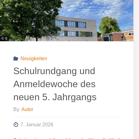
in
Südtirol"
© 6
Neuigkeiten
Schulrundgang und
Anmeldewoche des
neuen 5. Jahrgangs
By
Autor
7. Januar 2026