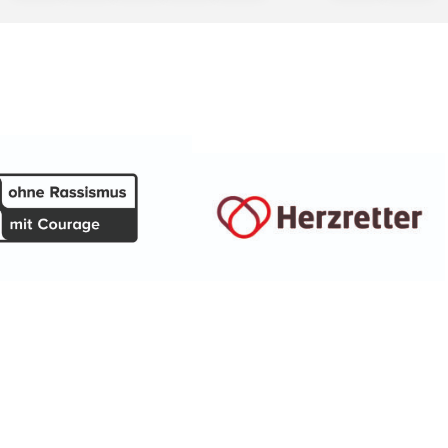
Seitennummerierung
Schulrundgang
am
der
10.01.2026"
Beiträge