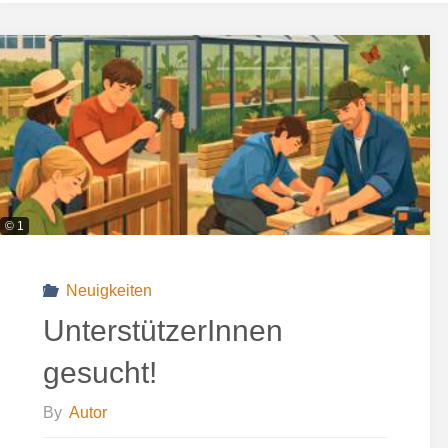
© 1
Neuigkeiten
UnterstützerInnen
gesucht!
By
Autor