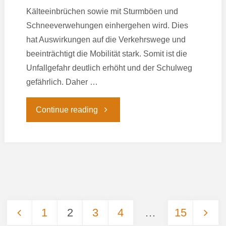
Kälteeinbrüchen sowie mit Sturmböen und
Schneeverwehungen einhergehen wird. Dies
hat Auswirkungen auf die Verkehrswege und
beeinträchtigt die Mobilität stark. Somit ist die
Unfallgefahr deutlich erhöht und der Schulweg
gefährlich. Daher …
"Schulschließung
Continue reading
am
09.01.2026
und
Absage
1
2
3
4
…
15