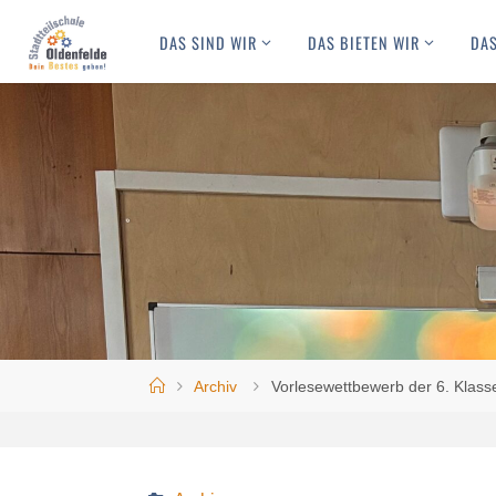
Skip
DAS SIND WIR
DAS BIETEN WIR
DAS
to
content
Home
Archiv
Vorlesewettbewerb der 6. Klass